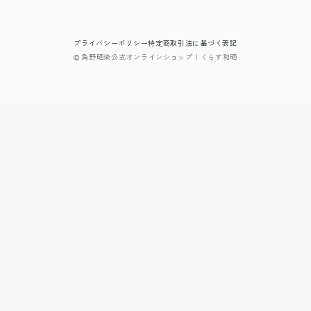
プライバシーポリシー
特定商取引法に基づく表記
© 角野晒染公式オンラインショップ｜くらす和晒