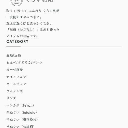
洗って 洗って ふんわり くらす和晒
一度使えばやみつきに。
洗えば洗うほど柔らかくなる、
「和晒（わざらし）」生地を使った
アイテムのお店です。
CATEGORY
生地/反物
もんぺ/すててこ/パンツ
ガーゼ寝巻
ナイトウェア
ホームウェア
ウィメンズ
メンズ
ハンカチ（tenu...）
手ぬぐい（tututata）
手ぬぐい（雪花染め）
手ぬぐい（伝統柄）