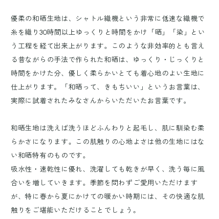
優柔の和晒生地は、シャトル織機という非常に低速な織機で
糸を織り30時間以上ゆっくりと時間をかけ「晒」「染」とい
う工程を経て出来上がります。このような非効率的とも言え
る昔ながらの手法で作られた和晒は、ゆっくり・じっくりと
時間をかけた分、優しく柔らかいとても着心地のよい生地に
仕上がります。「和晒って、きもちいい」というお言葉は、
実際に試着されたみなさんからいただいたお言葉です。
和晒生地は洗えば洗うほどふんわりと起毛し、肌に馴染む柔
らかさになります。この肌触りの心地よさは他の生地にはな
い和晒特有のものです。
吸水性・速乾性に優れ、洗濯しても乾きが早く、洗う毎に風
合いを増していきます。季節を問わずご愛用いただけます
が、特に春から夏にかけての暖かい時期には、その快適な肌
触りをご堪能いただけることでしょう。