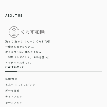
ABOUT US
洗って 洗って ふんわり くらす和晒
一度使えばやみつきに。
洗えば洗うほど柔らかくなる、
「和晒（わざらし）」生地を使った
アイテムのお店です。
CATEGORY
生地/反物
もんぺ/すててこ/パンツ
ガーゼ寝巻
ナイトウェア
ホームウェア