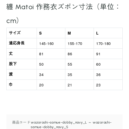
纏
Matoi 作務衣ズボン寸法（単位：
cm）
S
M
L
サイズ
145-160
155-170
170-180
適応身長
81
86
91
丈
50
55
60
股下
34
35
36
渡
20
21
23
巾
商品コード
wazarashi-samue-dobby_navy_L ～ wazarashi-
samue-dobby_navy_S