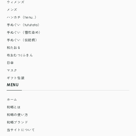
ウィメンズ
メンズ
ハンカチ（tenu...）
手ぬぐい（tututata）
手ぬぐい（雪花染め）
手ぬぐい（伝統柄）
和たおる
布おむつ/ふきん
日傘
マスク
ギフト包装
MENU
ホーム
和晒とは
和晒の使い方
和晒ブランド
当サイトについて