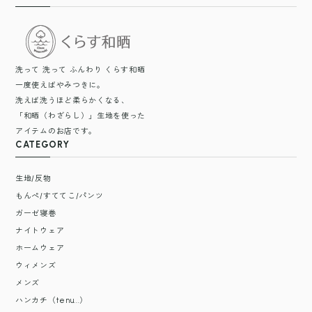
洗って 洗って ふんわり くらす和晒
一度使えばやみつきに。
洗えば洗うほど柔らかくなる、
「和晒（わざらし）」生地を使った
アイテムのお店です。
CATEGORY
生地/反物
もんぺ/すててこ/パンツ
ガーゼ寝巻
ナイトウェア
ホームウェア
ウィメンズ
メンズ
ハンカチ（tenu...）