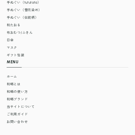
手ぬぐい（tututata）
手ぬぐい（雪花染め）
手ぬぐい（伝統柄）
和たおる
布おむつ/ふきん
日傘
マスク
ギフト包装
MENU
ホーム
和晒とは
和晒の使い方
和晒ブランド
当サイトについて
ご利用ガイド
お問い合わせ