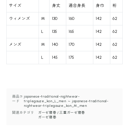
サイズ
身丈
適合身長
身巾
裄
ウィメンズ
M
130
160
142
62
L
135
165
142
62
メンズ
M
140
170
142
62
L
145
175
142
62
商品コ
japanese-traditional-nightwear-
ード
triplegauze_kon_L_men ～ japanese-traditional-
nightwear-triplegauze_kon_M_men
関連カテゴリ
ガーゼ寝巻
/
三重ガーゼ寝巻
ガーゼ寝巻