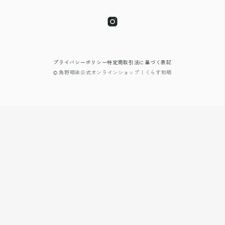
プライバシーポリシー
特定商取引法に基づく表記
© 角野晒染公式オンラインショップ｜くらす和晒