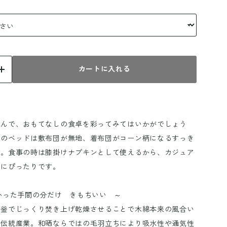
カートに入れる
包んで、おもてなしの食卓を彩ってみてはいかがでしょう
ーのベッドは敷布団が無地、着布団がコーン柄になるすっき
す。食事の時は膝掛けナプキンとして使えるから、カジュア
しにぴったりです。
かった手間の分だけ きもちいい ～
を釡でじっくり焚き上げ乾燥させることで木綿本来の風合い
の伝統産業。和晒ならではの毛羽立ちにより吸水性や通気性