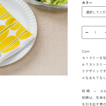
カラー
Corn
カトラリーを
か？カトラリ
りデザインで
ルなおもてな
和 晒 ～ か
和晒は、生地
を引き出す堺