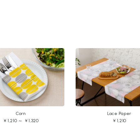
Corn
Lace Paper
￥1,210 ～ ￥1,320
￥1,210