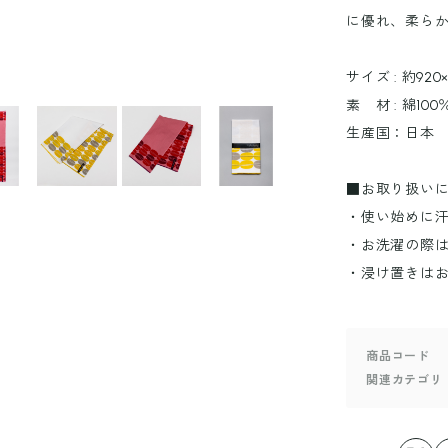
に優れ、柔ら
サイズ : 約920
素 材 : 綿100
生産国：日本
■お取り扱い
・使い始めに
・お洗濯の際
・浸け置きは
商品コード
関連カテゴリ