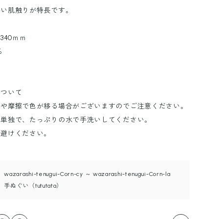
かい肌触りが特長です。
×340ｍｍ
％
について
汗や摩擦で色が移る場合がございますのでご注意ください。
は単独で、たっぷりの水で手洗いしてください。
お避けください。
wazarashi-tenugui-Corn-cy ～ wazarashi-tenugui-Corn-la
手ぬぐい（tututata）