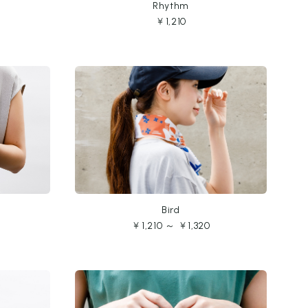
Rhythm
￥1,210
Bird
￥1,210 ～ ￥1,320