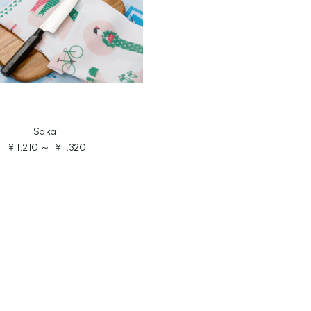
Sakai
￥1,210 ～ ￥1,320