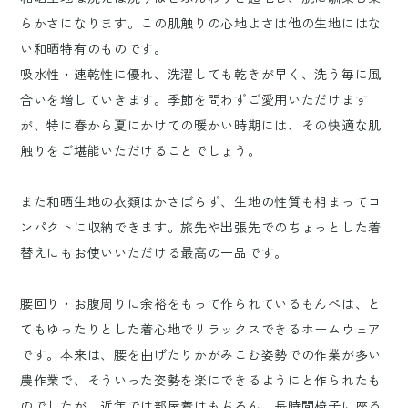
らかさになります。この肌触りの心地よさは他の生地にはな
い和晒特有のものです。
吸水性・速乾性に優れ、洗濯しても乾きが早く、洗う毎に風
合いを増していきます。季節を問わずご愛用いただけます
が、特に春から夏にかけての暖かい時期には、その快適な肌
触りをご堪能いただけることでしょう。
また和晒生地の衣類はかさばらず、生地の性質も相まってコ
ンパクトに収納できます。旅先や出張先でのちょっとした着
替えにもお使いいただける最高の一品です。
腰回り・お腹周りに余裕をもって作られているもんぺは、と
てもゆったりとした着心地でリラックスできるホームウェア
です。本来は、腰を曲げたりかがみこむ姿勢での作業が多い
農作業で、そういった姿勢を楽にできるようにと作られたも
のでしたが、近年では部屋着はもちろん、長時間椅子に座る