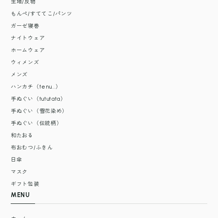
生地/反物
もんぺ/すててこ/パンツ
ガーゼ寝巻
ナイトウェア
ホームウェア
ウィメンズ
メンズ
ハンカチ（tenu...）
手ぬぐい（tututata）
手ぬぐい（雪花染め）
手ぬぐい（伝統柄）
和たおる
布おむつ/ふきん
日傘
マスク
ギフト包装
MENU