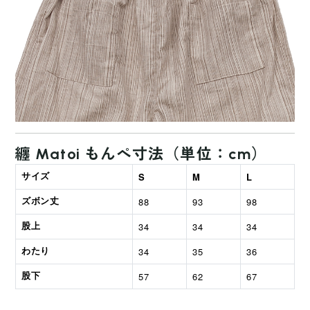
纏
Matoi もんぺ寸法（単位：cm）
S
M
L
サイズ
88
93
98
ズボン丈
34
34
34
股上
34
35
36
わたり
57
62
67
股下