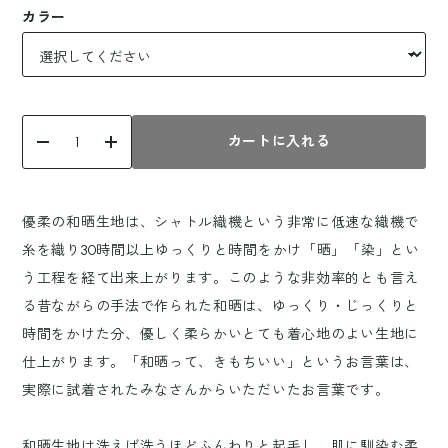
カラー
カートに入れる
優柔の和晒生地は、シャトル織機という非常に低速な織機で
糸を織り30時間以上ゆっくりと時間をかけ「晒」「染」とい
う工程を経て出来上がります。このような非効率的とも言え
る昔ながらの手法で作られた和晒は、ゆっくり・じっくりと
時間をかけた分、優しく柔らかいとても着心地のよい生地に
仕上がります。「和晒って、きもちいい」というお言葉は、
実際に試着されたみなさんからいただいたお言葉です。
和晒生地は洗えば洗うほどふんわりと起毛し、肌に馴染む柔